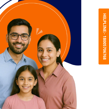
HELPLINE:- 18005706768