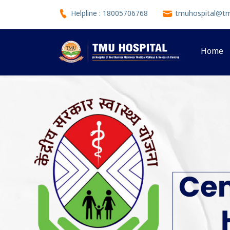
Helpline : 18005706768
tmuhospital@tmu
Home