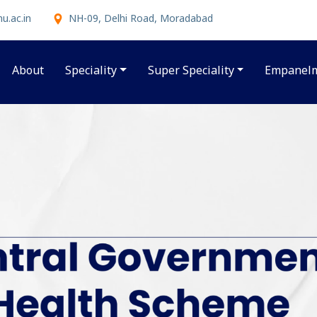
.ac.in
NH-09, Delhi Road, Moradabad
About
Speciality
Super Speciality
Empanel