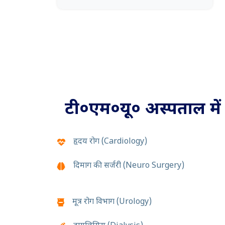
टी०एम०यू० अस्पताल मे
हृदय रोग (Cardiology)
दिमाग की सर्जरी (Neuro Surgery)
मूत्र रोग विभाग (Urology)