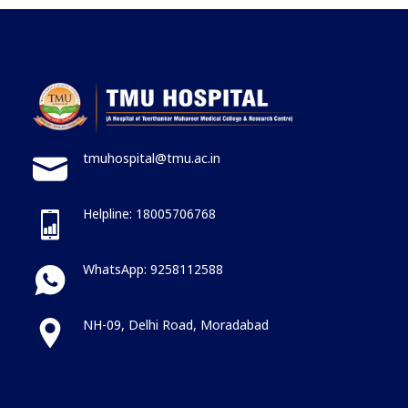
tmuhospital@tmu.ac.in
Helpline: 18005706768
WhatsApp: 9258112588
NH-09, Delhi Road, Moradabad