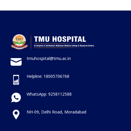
tmuhospital@tmu.ac.in
Helpline: 18005706768
WhatsApp: 9258112588
NH-09, Delhi Road, Moradabad